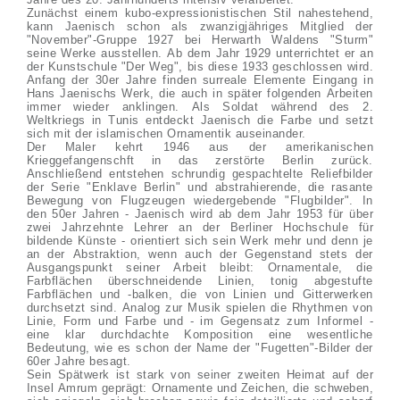
Zunächst einem kubo-expressionistischen Stil nahestehend,
kann Jaenisch schon als zwanzigjähriges Mitglied der
"November"-Gruppe 1927 bei Herwarth Waldens "Sturm"
seine Werke ausstellen. Ab dem Jahr 1929 unterrichtet er an
der Kunstschule "Der Weg", bis diese 1933 geschlossen wird.
Anfang der 30er Jahre finden surreale Elemente Eingang in
Hans Jaenischs Werk, die auch in später folgenden Arbeiten
immer wieder anklingen. Als Soldat während des 2.
Weltkriegs in Tunis entdeckt Jaenisch die Farbe und setzt
sich mit der islamischen Ornamentik auseinander.
Der Maler kehrt 1946 aus der amerikanischen
Krieggefangenschft in das zerstörte Berlin zurück.
Anschließend entstehen schrundig gespachtelte Reliefbilder
der Serie "Enklave Berlin" und abstrahierende, die rasante
Bewegung von Flugzeugen wiedergebende "Flugbilder". In
den 50er Jahren - Jaenisch wird ab dem Jahr 1953 für über
zwei Jahrzehnte Lehrer an der Berliner Hochschule für
bildende Künste - orientiert sich sein Werk mehr und denn je
an der Abstraktion, wenn auch der Gegenstand stets der
Ausgangspunkt seiner Arbeit bleibt: Ornamentale, die
Farbflächen überschneidende Linien, tonig abgestufte
Farbflächen und -balken, die von Linien und Gitterwerken
durchsetzt sind. Analog zur Musik spielen die Rhythmen von
Linie, Form und Farbe und - im Gegensatz zum Informel -
eine klar durchdachte Komposition eine wesentliche
Bedeutung, wie es schon der Name der "Fugetten"-Bilder der
60er Jahre besagt.
Sein Spätwerk ist stark von seiner zweiten Heimat auf der
Insel Amrum geprägt: Ornamente und Zeichen, die schweben,